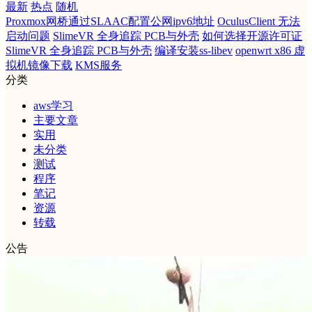
最新
热点
随机
Proxmox网桥通过SLAAC配置公网ipv6地址
OculusClient 无法
启动问题
SlimeVR 全身追踪 PCB与外壳
如何选择开源许可证
SlimeVR 全身追踪 PCB与外壳
编译安装ss-libev
openwrt x86 虚
拟机镜像下载
KMS服务
分类
aws学习
主要文章
实用
未分类
测试
程序
笔记
资源
转载
公告