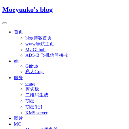
Moeyuuko's blog
首页
blog博客首页
www导航主页
My Github
ADS-B 飞机信号接收
git
Github
私人Gogs
服务
Gogs
剪切板
二维码生成
萌盘
萌盘[旧]
KMS server
图片
MC