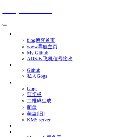
Moeyuuko's blog
首页
blog博客首页
www导航主页
My Github
ADS-B 飞机信号接收
git
Github
私人Gogs
服务
Gogs
剪切板
二维码生成
萌盘
萌盘[旧]
KMS server
图片
MC