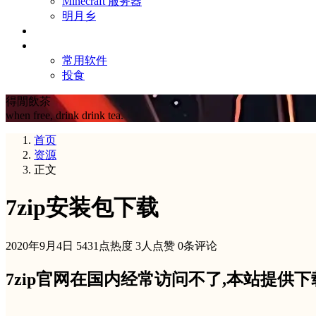
Minecraft 服务器
明月乡
友链
其他
常用软件
投食
得閒飲茶
when free, drink drink tea.
首页
资源
正文
7zip安装包下载
2020年9月4日
5431点热度
3人点赞
0条评论
7zip官网在国内经常访问不了,本站提供下