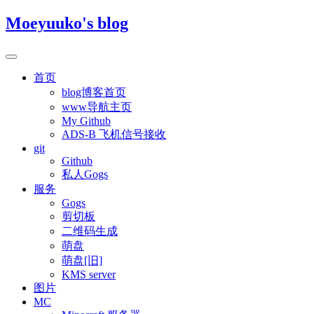
Moeyuuko's blog
首页
blog博客首页
www导航主页
My Github
ADS-B 飞机信号接收
git
Github
私人Gogs
服务
Gogs
剪切板
二维码生成
萌盘
萌盘[旧]
KMS server
图片
MC