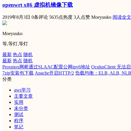
openwrt x86 虚拟机镜像下载
2019年8月3日
0条评论
5635点热度
3人点赞
Moeyuuko
阅读全
Moeyuuko
等,等灯,等灯
最新
热点
随机
最新
热点
随机
Proxmox网桥通过SLAAC配置公网ipv6地址
OculusClient 无
7zip安装包下载
Apache开启HTTP/2
负载均衡：ELB, ALB, NLB
分类
aws学习
主要文章
实用
未分类
测试
程序
笔记