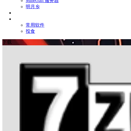
Minecraft 服务器
明月乡
友链
其他
常用软件
投食
下载