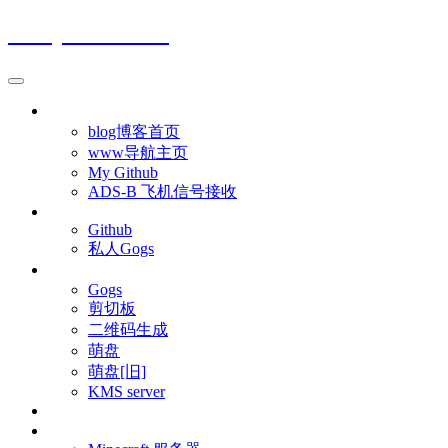
Moeyuuko's blog
首页
blog博客首页
www导航主页
My Github
ADS-B 飞机信号接收
git
Github
私人Gogs
服务
Gogs
剪切板
二维码生成
萌盘
萌盘[旧]
KMS server
图片
MC